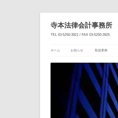
コ
ン
テ
寺本法律会計事務所
ン
ツ
へ
TEL 03-5250-3921 / FAX 03-5250-3925
ス
キ
ッ
プ
ホーム
お知らせ
取扱業務