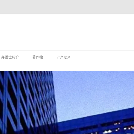
弁護士紹介
著作物
アクセス
標準実用契約書式全書
会社法務の手続と書式
信託と倒産
弁護士が答える葬儀・お墓・相続・
遺言Ｑ＆Ａ
新会社法A2Z 非公開会社の実務 全2
巻