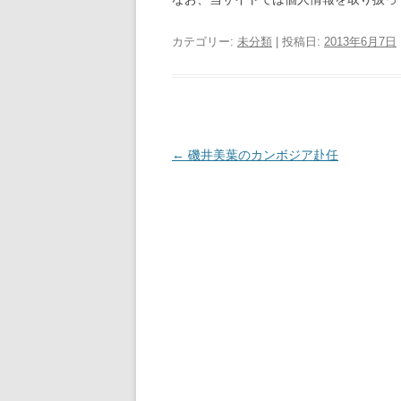
カテゴリー:
未分類
| 投稿日:
2013年6月7日
投
←
磯井美葉のカンボジア赴任
稿
ナ
ビ
ゲ
ー
シ
ョ
ン