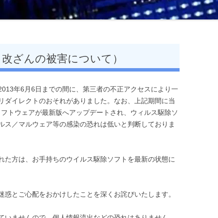
最新取締役の実務マニュアル
法的紛争処理の税務
ト改ざんの被害について）
破産の法律相談
Q&A 特例民法法人移行手続案内
ら2013年6月6日までの間に、第三者の不正アクセスにより一
証拠・資料収集マニュアル
リダイレクトのおそれがありました。なお、上記期間に当
ソフトウェアが最新版へアップデートされ、ウィルス駆除ソ
事件類型別 弁護士実務六法
ルス／マルウェア等の感染の恐れは低いと判断しておりま
ロースクール生のための刑事法総合
演習
れた方は、お手持ちのウイルス駆除ソフトを最新の状態に
ケース別不動産をめぐる金銭請求の
実務－手続と文例－
迷惑とご心配をおかけしたことを深くお詫びいたします。
ていませんので、個人情報流出などの恐れはありません。