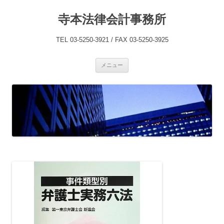
コ
ン
寺本法律会計事務所
テ
ン
ツ
へ
TEL 03-5250-3921 / FAX 03-5250-3925
ス
キ
ッ
プ
メニュー