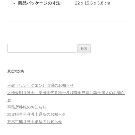
商品パッケージの寸法:
22 x 15.6 x 5.8 cm
検
索:
最近の投稿
王健（ワン・ジエン）引退のお知らせ
大橋俊明弁護士、安田明代弁護士及び澤田晃宏弁護士加入のお知ら
せ
事務所移転のお知らせ
志賀絵里子弁護士退所のお知らせ
荒木哲郎弁護士退所のお知らせ