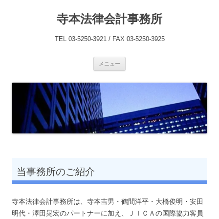
コ
ン
寺本法律会計事務所
テ
ン
ツ
へ
TEL 03-5250-3921 / FAX 03-5250-3925
ス
キ
ッ
プ
メニュー
当事務所のご紹介
寺本法律会計事務所は、寺本吉男・鶴間洋平・大橋俊明・安田
明代・澤田晃宏のパートナーに加え、ＪＩＣＡの国際協力客員