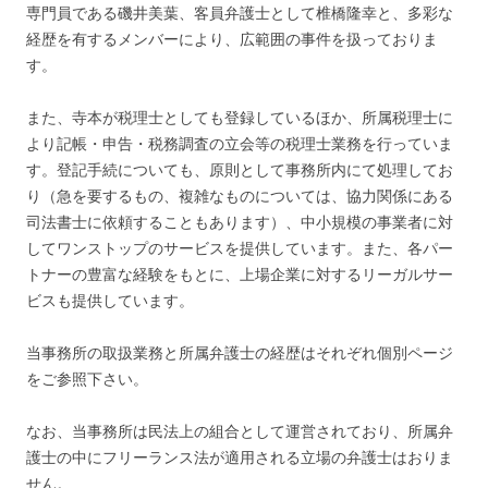
専門員である磯井美葉、客員弁護士として椎橋隆幸と、多彩な
経歴を有するメンバーにより、広範囲の事件を扱っておりま
す。
また、寺本が税理士としても登録しているほか、所属税理士に
より記帳・申告・税務調査の立会等の税理士業務を行っていま
す。登記手続についても、原則として事務所内にて処理してお
り（急を要するもの、複雑なものについては、協力関係にある
司法書士に依頼することもあります）、中小規模の事業者に対
してワンストップのサービスを提供しています。また、各パー
トナーの豊富な経験をもとに、上場企業に対するリーガルサー
ビスも提供しています。
当事務所の取扱業務と所属弁護士の経歴はそれぞれ個別ページ
をご参照下さい。
なお、当事務所は民法上の組合として運営されており、所属弁
護士の中にフリーランス法が適用される立場の弁護士はおりま
せん。